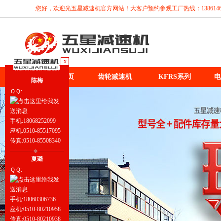
您好，欢迎光五星减速机官方网站！大客户预约参观工厂热线：13861467
x
五星首页
齿轮减速机
KFRS系列
电
陈梅
ＱＱ:
手机:18068252099
座机:0510-85517095
传真:0510-85508340
夏璐
ＱＱ:
手机:18068306736
座机:0510-80210958
传真:0510-80210938