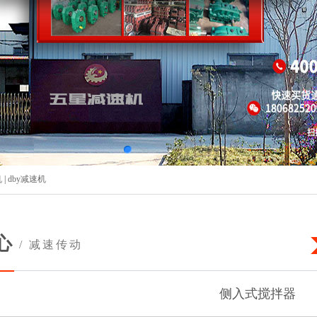
机
|
dby减速机
心
/ 减速传动
侧入式搅拌器