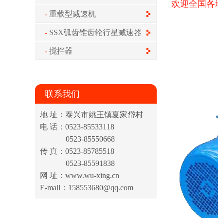
欢迎全国各
重载型减速机
SSX弧齿锥齿轮行星减速器
搅拌器
联系我们
地 址：泰兴市姚王镇夏家岱村
电 话：0523-85533118
0523-85550668
传 真：0523-85785518
0523-85591838
网 址：www.wu-xing.cn
E-mail：158553680@qq.com