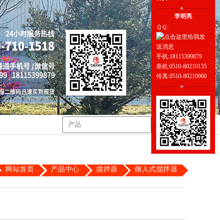
李明亮
ＱＱ:
手机:18115399879
座机:0510-80210135
传真:0510-80210960
检索信息
网站首页
产品中心
搅拌器
侧入式搅拌器