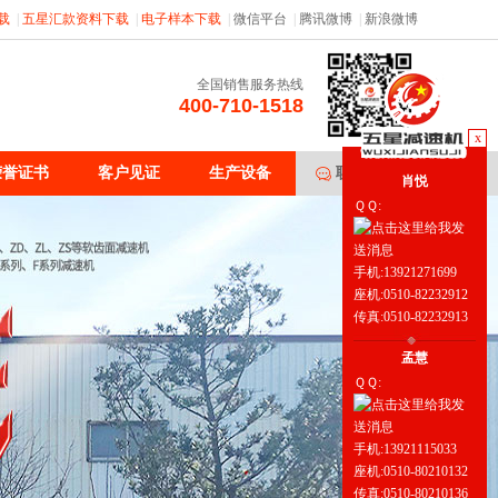
载
|
五星汇款资料下载
|
电子样本下载
|
微信平台
|
腾讯微博
|
新浪微博
全国销售服务热线
400-710-1518
x
荣誉证书
客户见证
生产设备
联系五星
肖悦
ＱＱ:
手机:13921271699
座机:0510-82232912
传真:0510-82232913
孟慧
ＱＱ:
手机:13921115033
座机:0510-80210132
传真:0510-80210136