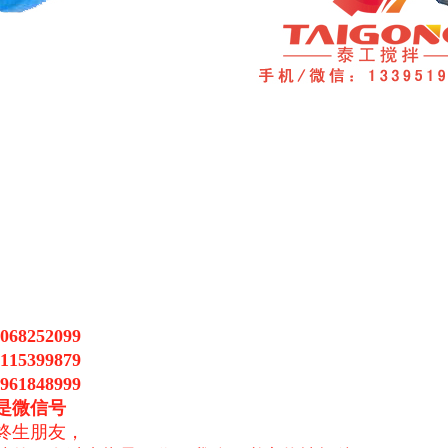
68252099
15399879
61848999
是微信号
终生朋友，