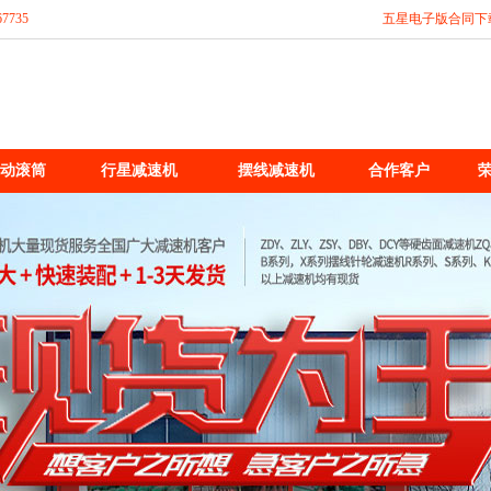
735
五星电子版合同下
动滚筒
行星减速机
摆线减速机
合作客户