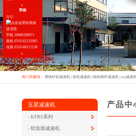
郭扬
ＱＱ:
手机:18906180971
座机:0510-82232985
传真:0510-80211138
热门关键词：
摆线针轮减速机
|
齿轮减速机
|
蜗轮蜗杆减速机
|
zsy减速
产品中
五星减速机
KFRS系列
软齿面减速机