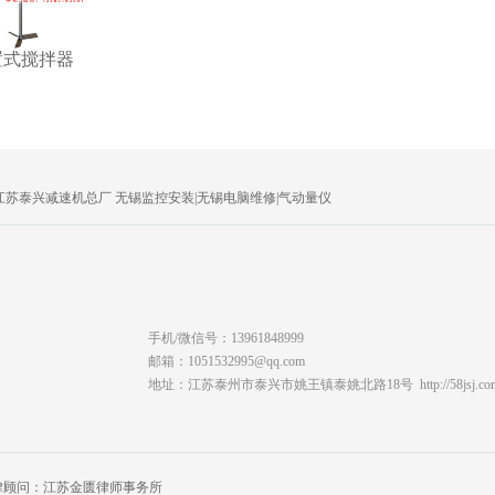
置式搅拌器
江苏泰兴减速机总厂
无锡监控安装
|
无锡电脑维修
|
气动量仪
手机/微信号：13961848999
邮箱：1051532995@qq.com
地址：江苏泰州市泰兴市姚王镇泰姚北路18号 http://58jsj.co
公司法律顾问：江苏金匮律师事务所