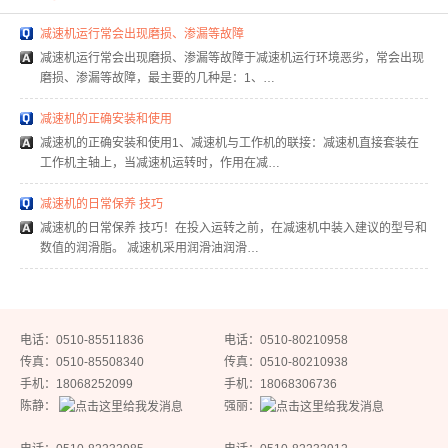
减速机运行常会出现磨损、渗漏等故障
减速机运行常会出现磨损、渗漏等故障于减速机运行环境恶劣，常会出现
磨损、渗漏等故障，最主要的几种是：1、…
减速机的正确安装和使用
减速机的正确安装和使用1、减速机与工作机的联接：减速机直接套装在
工作机主轴上，当减速机运转时，作用在减…
减速机的日常保养 技巧
减速机的日常保养 技巧！在投入运转之前，在减速机中装入建议的型号和
数值的润滑脂。 减速机采用润滑油润滑…
电话：0510-85511836
电话：0510-80210958
传真：0510-85508340
传真：0510-80210938
手机：18068252099
手机：18068306736
陈静：
强丽：