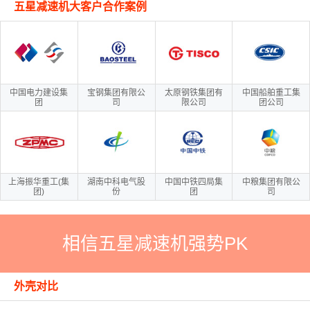
五星减速机大客户合作案例
中国电力建设集
宝钢集团有限公
太原钢铁集团有
中国船舶重工集
团
司
限公司
团公司
上海振华重工(集
湖南中科电气股
中国中铁四局集
中粮集团有限公
团)
份
团
司
相信五星减速机强势PK
外壳对比