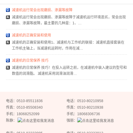
减速机运行常会出现磨损、渗漏等故障
减速机运行常会出现磨损、渗漏等故障于减速机运行环境恶劣，常会出现
磨损、渗漏等故障，最主要的几种是：1、…
减速机的正确安装和使用
减速机的正确安装和使用1、减速机与工作机的联接：减速机直接套装在
工作机主轴上，当减速机运转时，作用在减…
减速机的日常保养 技巧
减速机的日常保养 技巧！在投入运转之前，在减速机中装入建议的型号和
数值的润滑脂。 减速机采用润滑油润滑…
电话：0510-85511836
电话：0510-80210958
传真：0510-85508340
传真：0510-80210938
手机：18068252099
手机：18068306736
陈静：
强丽：