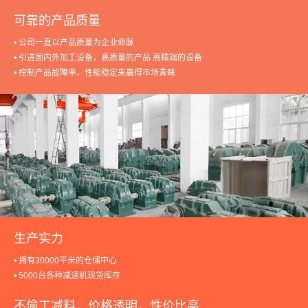
可靠的产品质量
• 公司一直以产品质量为企业命脉
• 引进国内外加工设备，高质量的产品 高精端的设备
• 控制产品故障率，性能稳定来赢得市场青睐
生产实力
• 拥有30000平米的仓储中心
• 5000台各种减速机现货库存
不偷工减料，价格透明，性价比高